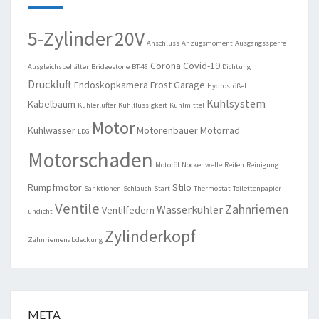
5-Zylinder
20V
Anschluss
Anzugsmoment
Ausgangssperre
Corona
Covid-19
Ausgleichsbehälter
Bridgestone
BT-46
Dichtung
Druckluft
Endoskopkamera
Frost
Garage
Hydrostößel
Kühlsystem
Kabelbaum
Kühlerlüfter
Kühlflüssigkeit
Kühlmittel
Motor
Kühlwasser
Motorenbauer
Motorrad
LDG
Motorschaden
Motoröl
Nockenwelle
Reifen
Reinigung
Rumpfmotor
Stilo
Sanktionen
Schlauch
Start
Thermostat
Toilettenpapier
Ventile
Zahnriemen
Wasserkühler
Ventilfedern
undicht
Zylinderkopf
Zahnriemenabdeckung
META