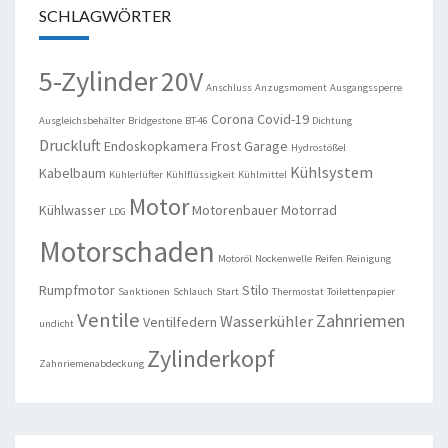
SCHLAGWÖRTER
5-Zylinder
20V
Anschluss
Anzugsmoment
Ausgangssperre
Corona
Covid-19
Ausgleichsbehälter
Bridgestone
BT-46
Dichtung
Druckluft
Endoskopkamera
Frost
Garage
Hydrostößel
Kühlsystem
Kabelbaum
Kühlerlüfter
Kühlflüssigkeit
Kühlmittel
Motor
Kühlwasser
Motorenbauer
Motorrad
LDG
Motorschaden
Motoröl
Nockenwelle
Reifen
Reinigung
Rumpfmotor
Stilo
Sanktionen
Schlauch
Start
Thermostat
Toilettenpapier
Ventile
Zahnriemen
Wasserkühler
Ventilfedern
undicht
Zylinderkopf
Zahnriemenabdeckung