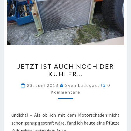
JETZT
JETZT IST AUCH NOCH DER
IST
KÜHLER…
AUCH
NOCH
Kommenta
23. Juni 2018
Sven Ladegast
0
DER
Kommentare
KÜHLER…
undicht! – Als ob ich mit dem Motorschaden nicht
schon genug gestraft wäre, fand ich heute eine Pfütze
Kühlmittel unter dem Auto.