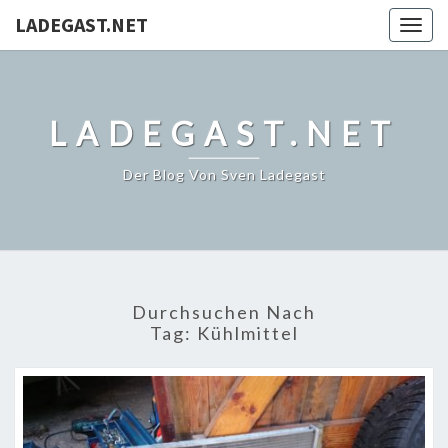
LADEGAST.NET
Togg
navig
LADEGAST.NET
Der Blog Von Sven Ladegast
Durchsuchen Nach
Tag:
Kühlmittel