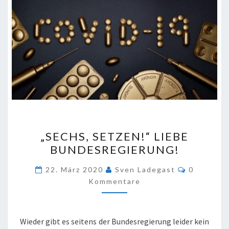
„SECHS,
„SECHS, SETZEN!“ LIEBE
SETZEN!“
BUNDESREGIERUNG!
LIEBE
BUNDESREGIERUNG!
Kommenta
22. März 2020
Sven Ladegast
0
Kommentare
Wieder gibt es seitens der Bundesregierung leider kein