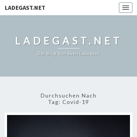
LADEGAST.NET
Togg
navig
LADEGAST.NET
Der Blog Von Sven Ladegast
Durchsuchen Nach
Tag:
Covid-19