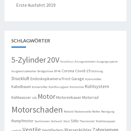
Erste Ausfahrt 2019
SCHLAGWÖRTER
5-Zylinder
20V
Anschluss
Anzugsmoment
Ausgangssperre
Corona
Covid-19
Ausgleichsbehälter
Bridgestone
BT-46
Dichtung
Druckluft
Endoskopkamera
Frost
Garage
Hydrostößel
Kühlsystem
Kabelbaum
Kühlerlüfter
Kühlflüssigkeit
Kühlmittel
Motor
Kühlwasser
Motorenbauer
Motorrad
LDG
Motorschaden
Motoröl
Nockenwelle
Reifen
Reinigung
Rumpfmotor
Stilo
Sanktionen
Schlauch
Start
Thermostat
Toilettenpapier
Ventile
Zahnriemen
Wasserkühler
Ventilfedern
undicht