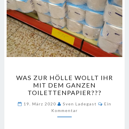
WAS
WAS ZUR HÖLLE WOLLT IHR
ZUR
MIT DEM GANZEN
HÖLLE
TOILETTENPAPIER???
WOLLT
IHR
Kommentar
19. März 2020
Sven Ladegast
Ein
MIT
Kommentar
DEM
GANZEN