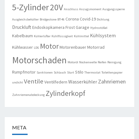
5-Zylinder
20V
Anschluss
Anzugsmoment
Ausgangssperre
Corona
Covid-19
Ausgleichsbehälter
Bridgestone
BT-46
Dichtung
Druckluft
Endoskopkamera
Frost
Garage
Hydrostößel
Kühlsystem
Kabelbaum
Kühlerlüfter
Kühlflüssigkeit
Kühlmittel
Motor
Kühlwasser
Motorenbauer
Motorrad
LDG
Motorschaden
Motoröl
Nockenwelle
Reifen
Reinigung
Rumpfmotor
Stilo
Sanktionen
Schlauch
Start
Thermostat
Toilettenpapier
Ventile
Zahnriemen
Wasserkühler
Ventilfedern
undicht
Zylinderkopf
Zahnriemenabdeckung
META