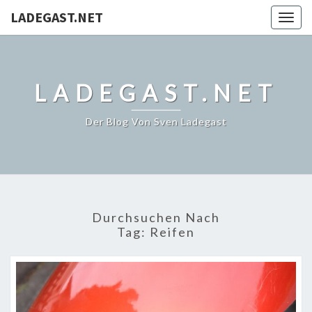
LADEGAST.NET
Togg
navig
LADEGAST.NET
Der Blog Von Sven Ladegast
Durchsuchen Nach
Tag:
Reifen