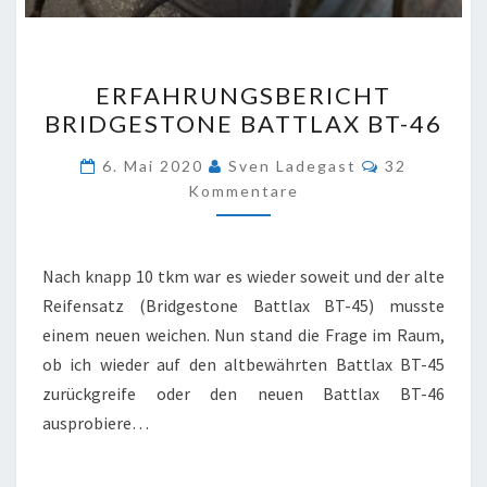
ERFAHRUNGSBERICHT
ERFAHRUNGSBERICHT
BRIDGESTONE
BRIDGESTONE BATTLAX BT-46
BATTLAX
BT-
Kommentar
6. Mai 2020
Sven Ladegast
32
46
Kommentare
Nach knapp 10 tkm war es wieder soweit und der alte
Reifensatz (Bridgestone Battlax BT-45) musste
einem neuen weichen. Nun stand die Frage im Raum,
ob ich wieder auf den altbewährten Battlax BT-45
zurückgreife oder den neuen Battlax BT-46
ausprobiere…