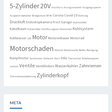
5-Zylinder
20V
Anschluss
Anzugsmoment
Ausgangssperre
Corona
Covid-19
Ausgleichsbehälter
Bridgestone
BT-46
Dichtung
Druckluft
Endoskopkamera
Frost
Garage
Hydrostößel
Kühlsystem
Kabelbaum
Kühlerlüfter
Kühlflüssigkeit
Kühlmittel
Motor
Kühlwasser
Motorenbauer
Motorrad
LDG
Motorschaden
Motoröl
Nockenwelle
Reifen
Reinigung
Rumpfmotor
Stilo
Sanktionen
Schlauch
Start
Thermostat
Toilettenpapier
Ventile
Zahnriemen
Wasserkühler
Ventilfedern
undicht
Zylinderkopf
Zahnriemenabdeckung
META