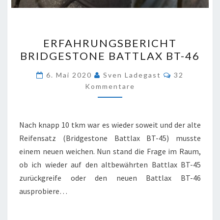
ERFAHRUNGSBERICHT
ERFAHRUNGSBERICHT
BRIDGESTONE
BRIDGESTONE BATTLAX BT-46
BATTLAX
BT-
Kommentar
6. Mai 2020
Sven Ladegast
32
46
Kommentare
Nach knapp 10 tkm war es wieder soweit und der alte
Reifensatz (Bridgestone Battlax BT-45) musste
einem neuen weichen. Nun stand die Frage im Raum,
ob ich wieder auf den altbewährten Battlax BT-45
zurückgreife oder den neuen Battlax BT-46
ausprobiere…