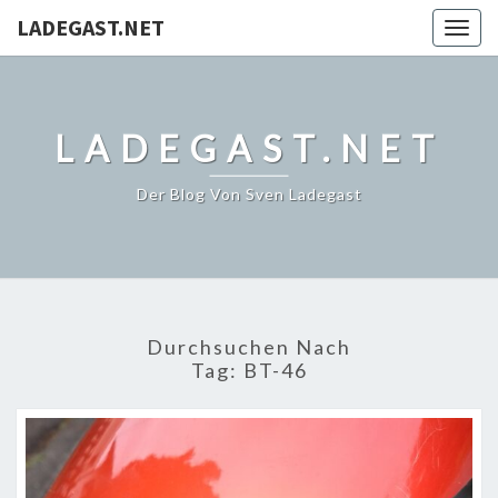
LADEGAST.NET
Togg
navig
LADEGAST.NET
Der Blog Von Sven Ladegast
Durchsuchen Nach
Tag:
BT-46