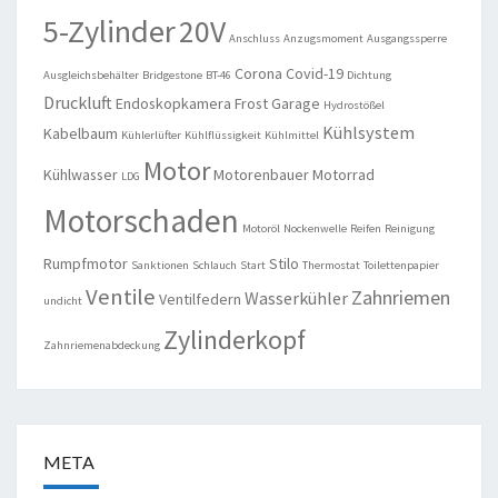
5-Zylinder
20V
Anschluss
Anzugsmoment
Ausgangssperre
Corona
Covid-19
Ausgleichsbehälter
Bridgestone
BT-46
Dichtung
Druckluft
Endoskopkamera
Frost
Garage
Hydrostößel
Kühlsystem
Kabelbaum
Kühlerlüfter
Kühlflüssigkeit
Kühlmittel
Motor
Kühlwasser
Motorenbauer
Motorrad
LDG
Motorschaden
Motoröl
Nockenwelle
Reifen
Reinigung
Rumpfmotor
Stilo
Sanktionen
Schlauch
Start
Thermostat
Toilettenpapier
Ventile
Zahnriemen
Wasserkühler
Ventilfedern
undicht
Zylinderkopf
Zahnriemenabdeckung
META