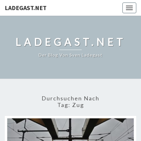
LADEGAST.NET
Togg
navig
LADEGAST.NET
Der Blog Von Sven Ladegast
Durchsuchen Nach
Tag:
Zug