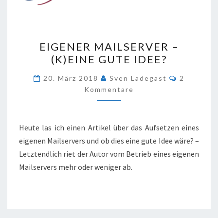
EIGENER
EIGENER MAILSERVER –
MAILSERVER
(K)EINE GUTE IDEE?
–
(K)EINE
Kommenta
20. März 2018
Sven Ladegast
2
GUTE
Kommentare
IDEE?
Heute las ich einen Artikel über das Aufsetzen eines
eigenen Mailservers und ob dies eine gute Idee wäre? –
Letztendlich riet der Autor vom Betrieb eines eigenen
Mailservers mehr oder weniger ab.