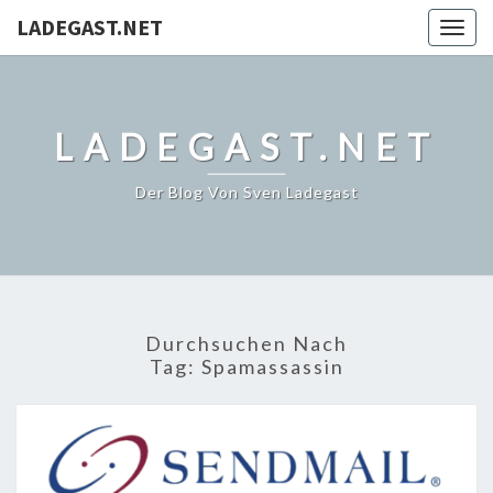
LADEGAST.NET
Togg
navig
LADEGAST.NET
Der Blog Von Sven Ladegast
Durchsuchen Nach
Tag:
Spamassassin