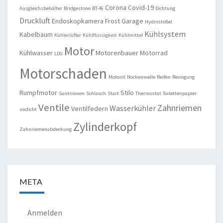
Corona
Covid-19
Ausgleichsbehälter
Bridgestone
BT-46
Dichtung
Druckluft
Endoskopkamera
Frost
Garage
Hydrostößel
Kühlsystem
Kabelbaum
Kühlerlüfter
Kühlflüssigkeit
Kühlmittel
Motor
Kühlwasser
Motorenbauer
Motorrad
LDG
Motorschaden
Motoröl
Nockenwelle
Reifen
Reinigung
Rumpfmotor
Stilo
Sanktionen
Schlauch
Start
Thermostat
Toilettenpapier
Ventile
Zahnriemen
Wasserkühler
Ventilfedern
undicht
Zylinderkopf
Zahnriemenabdeckung
META
Anmelden