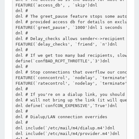
FEATURE(`access_db', , `skip')dnl

dnl #

dnl # The greet_pause feature stops some automail 
dnl # provided access db for details on excluding 
FEATURE(`greet_pause', `1000')dnl 1 seconds

dnl #

dnl # Delay_checks allows sender<->recipient check
FEATURE(`delay_checks', `friend', `n')dnl

dnl #

dnl # If we get too many bad recipients, slow thin
define(`confBAD_RCPT_THROTTLE',`3')dnl

dnl #

dnl # Stop connections that overflow our concurren
FEATURE(`conncontrol', `nodelay', `terminate')dnl

FEATURE(`ratecontrol', `nodelay', `terminate')dnl

dnl #

dnl # If you're on a dialup link, you should enabl
dnl # will not bring up the link (it will queue ma
dnl define(`confCON_EXPENSIVE',`True')dnl

dnl #

dnl # Dialup/LAN connection overrides

dnl #

dnl include(`/etc/mail/m4/dialup.m4')dnl

dnl include(`/etc/mail/m4/provider.m4')dnl
