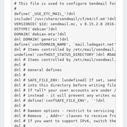
# This file is used to configure Sendmail for use 
#

define(`_USE_ETC_MAIL_')dnl

include(`/usr/share/sendmail/cf/m4/cf.m4')dnl

VERSIONID(`$Id: sendmail.mc, v 8.15.2-8 2016-12-08
OSTYPE(`debian')dnl

DOMAIN(`debian-mta')dnl

dnl DOMAIN(`generic')dnl

define(`confDOMAIN_NAME', `mail.ladegast.net')dnl

dnl # Items controlled by /etc/mail/sendmail.conf 
undefine(`confHOST_STATUS_DIRECTORY')dnl #DAEMON_H
dnl # Items controlled by /etc/mail/sendmail.conf 
dnl #

dnl # General defines

dnl #

dnl # SAFE_FILE_ENV: [undefined] If set, sendmail 
dnl # into this directory before writing files.

dnl # If *all* your user accounts are under /home 
dnl # instead - it will prevent any writes outside
dnl # define(`confSAFE_FILE_ENV', `')dnl

dnl #

dnl # Daemon options - restrict to servicing LOCAL
dnl # Remove `, Addr=' clauses to receive from any
dnl # If you want to support IPv6, switch the comm
dnl #
