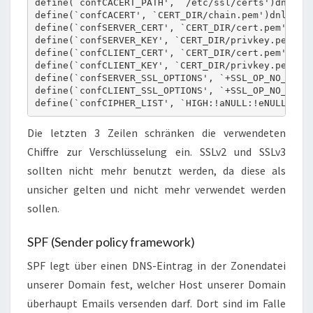
define(`confCACERT_PATH', `/etc/ssl/certs')dnl

define(`confCACERT', `CERT_DIR/chain.pem')dnl

define(`confSERVER_CERT', `CERT_DIR/cert.pem')dnl

define(`confSERVER_KEY', `CERT_DIR/privkey.pem')dn
define(`confCLIENT_CERT', `CERT_DIR/cert.pem')dnl

define(`confCLIENT_KEY', `CERT_DIR/privkey.pem')dn
define(`confSERVER_SSL_OPTIONS', `+SSL_OP_NO_SSLv2
define(`confCLIENT_SSL_OPTIONS', `+SSL_OP_NO_SSLv2
define(`confCIPHER_LIST', `HIGH:!aNULL:!eNULL@STR
Die letzten 3 Zeilen schränken die verwendeten
Chiffre zur Verschlüsselung ein. SSLv2 und SSLv3
sollten nicht mehr benutzt werden, da diese als
unsicher gelten und nicht mehr verwendet werden
sollen.
SPF (Sender policy framework)
SPF legt über einen DNS-Eintrag in der Zonendatei
unserer Domain fest, welcher Host unserer Domain
überhaupt Emails versenden darf. Dort sind im Falle