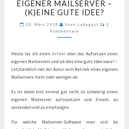
EIGENER MAILSERVER –
MAILSERVER
(K)EINE GUTE IDEE?
–
(K)EINE
Kommenta
20. März 2018
Sven Ladegast
2
GUTE
Kommentare
IDEE?
Heute las ich einen
Artikel
über das Aufsetzen eines
eigenen Mailservers und ob dies eine gute Idee wäre? –
Letztendlich riet der Autor vom Betrieb eines eigenen
Mailservers mehr oder weniger ab.
Es ist dabei erst einmal gar nicht so schwierig einen
eigenen Mailserver aufzusetzen und Emails zu
versenden und zu empfangen.
Für welche Mailserver-Software man sich da