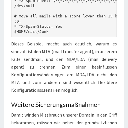
* ^X-Spam-Level: \*\*\*\*\*\*\*\*\*\*\*\*\*\*\*

/dev/null

# move all mails with a score lower than 15 but hi
:0:

* ^X-Spam-Status: Yes

$HOME/mail/Junk
Dieses Beispiel macht auch deutlich, warum es
sinnvoll ist den MTA (mail transfer agent), in unserem
Falle sendmail, und den MDA/LDA (mail delivery
agent) zu trennen. Zum einen beeinflussen
Konfigurationsänderungen am MDA/LDA nicht den
MTA und zum anderen sind wesentlich flexiblere
Konfigurationsszenarien möglich.
Weitere Sicherungsmaßnahmen
Damit wir den Missbrauch unserer Domain in den Griff
bekommen, müssen wir neben der grundsätzlichen