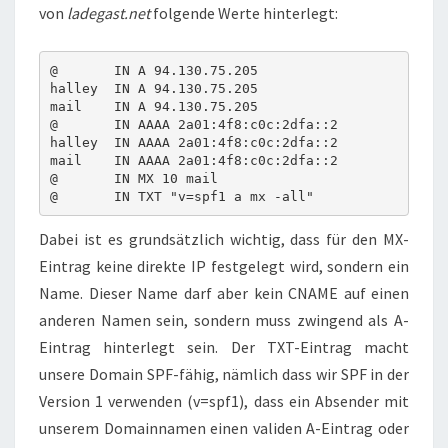
von
ladegast.net
folgende Werte hinterlegt:
@       IN A 94.130.75.205

halley  IN A 94.130.75.205

mail    IN A 94.130.75.205

@       IN AAAA 2a01:4f8:c0c:2dfa::2

halley  IN AAAA 2a01:4f8:c0c:2dfa::2

mail    IN AAAA 2a01:4f8:c0c:2dfa::2

@       IN MX 10 mail

Dabei ist es grundsätzlich wichtig, dass für den MX-
Eintrag keine direkte IP festgelegt wird, sondern ein
Name. Dieser Name darf aber kein CNAME auf einen
anderen Namen sein, sondern muss zwingend als A-
Eintrag hinterlegt sein. Der TXT-Eintrag macht
unsere Domain SPF-fähig, nämlich dass wir SPF in der
Version 1 verwenden (v=spf1), dass ein Absender mit
unserem Domainnamen einen validen A-Eintrag oder