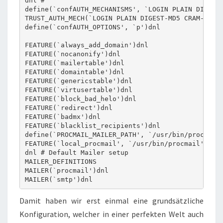
dnl #

define(`confAUTH_MECHANISMS', `LOGIN PLAIN DIGEST-
TRUST_AUTH_MECH(`LOGIN PLAIN DIGEST-MD5 CRAM-MD5')
define(`confAUTH_OPTIONS', `p')dnl

FEATURE(`always_add_domain')dnl

FEATURE(`nocanonify')dnl

FEATURE(`mailertable')dnl

FEATURE(`domaintable')dnl

FEATURE(`genericstable')dnl

FEATURE(`virtusertable')dnl

FEATURE(`block_bad_helo')dnl

FEATURE(`redirect')dnl

FEATURE(`badmx')dnl

FEATURE(`blacklist_recipients')dnl

define(`PROCMAIL_MAILER_PATH', `/usr/bin/procmail'
FEATURE(`local_procmail', `/usr/bin/procmail')dnl

dnl # Default Mailer setup

MAILER_DEFINITIONS

MAILER(`procmail')dnl

MAILER(`smtp')dnl
Damit haben wir erst einmal eine grundsätzliche
Konfiguration, welcher in einer perfekten Welt auch