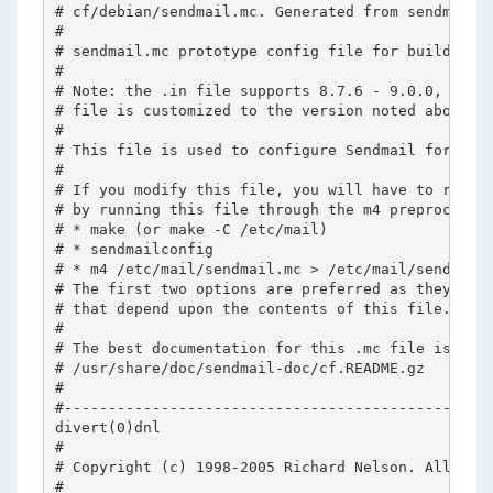
# cf/debian/sendmail.mc. Generated from sendmail.m
#

# sendmail.mc prototype config file for building S
#

# Note: the .in file supports 8.7.6 - 9.0.0, but t
# file is customized to the version noted above.

#

# This file is used to configure Sendmail for use 
#

# If you modify this file, you will have to regene
# by running this file through the m4 preprocessor
# * make (or make -C /etc/mail)

# * sendmailconfig

# * m4 /etc/mail/sendmail.mc > /etc/mail/sendmail.
# The first two options are preferred as they will
# that depend upon the contents of this file.

#

# The best documentation for this .mc file is:

# /usr/share/doc/sendmail-doc/cf.README.gz

#

#-------------------------------------------------
divert(0)dnl

#

# Copyright (c) 1998-2005 Richard Nelson. All Righ
#
