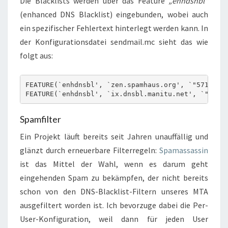
Die Blacklists werden über das Feature
„enhdsnbl“
(enhanced DNS Blacklist) eingebunden, wobei auch
ein spezifischer Fehlertext hinterlegt werden kann. In
der Konfigurationsdatei sendmail.mc sieht das wie
folgt aus:
FEATURE(`enhdnsbl', `zen.spamhaus.org', `"571 Reje
FEATURE(`enhdnsbl', `ix.dnsbl.manitu.net', `"571 
Spamfilter
Ein Projekt läuft bereits seit Jahren unauffällig und
glänzt durch erneuerbare Filterregeln:
Spamassassin
ist das Mittel der Wahl, wenn es darum geht
eingehenden Spam zu bekämpfen, der nicht bereits
schon von den DNS-Blacklist-Filtern unseres MTA
ausgefiltert worden ist. Ich bevorzuge dabei die Per-
User-Konfiguration, weil dann für jeden User