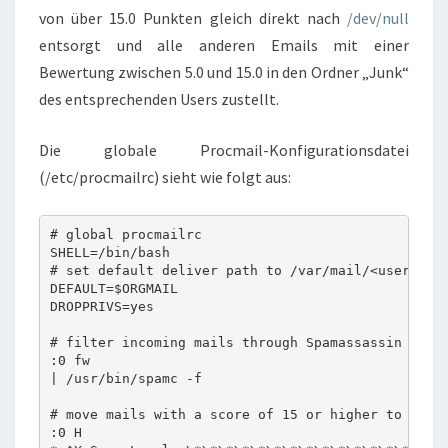
von über 15.0 Punkten gleich direkt nach
/dev/null
entsorgt und alle anderen Emails mit einer
Bewertung zwischen 5.0 und 15.0 in den Ordner „Junk“
des entsprechenden Users zustellt.
Die globale Procmail-Konfigurationsdatei
(/etc/procmailrc) sieht wie folgt aus:
# global procmailrc

SHELL=/bin/bash

# set default deliver path to /var/mail/<username>
DEFAULT=$ORGMAIL

DROPPRIVS=yes

# filter incoming mails through Spamassassin

:0 fw

| /usr/bin/spamc -f

# move mails with a score of 15 or higher to /dev/
:0 H
