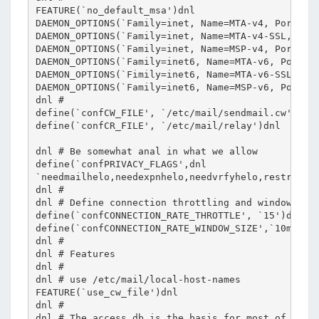
FEATURE(`no_default_msa')dnl

DAEMON_OPTIONS(`Family=inet, Name=MTA-v4, Port=smt
DAEMON_OPTIONS(`Family=inet, Name=MTA-v4-SSL, Port
DAEMON_OPTIONS(`Family=inet, Name=MSP-v4, Port=sub
DAEMON_OPTIONS(`Family=inet6, Name=MTA-v6, Port=sm
DAEMON_OPTIONS(`Fimily=inet6, Name=MTA-v6-SSL, Por
DAEMON_OPTIONS(`Family=inet6, Name=MSP-v6, Port=su
dnl #

define(`confCW_FILE', `/etc/mail/sendmail.cw')dnl

define(`confCR_FILE', `/etc/mail/relay')dnl

dnl # Be somewhat anal in what we allow

define(`confPRIVACY_FLAGS',dnl

`needmailhelo,needexpnhelo,needvrfyhelo,restrictqr
dnl #

dnl # Define connection throttling and window leng
define(`confCONNECTION_RATE_THROTTLE', `15')dnl

define(`confCONNECTION_RATE_WINDOW_SIZE',`10m')dnl
dnl #

dnl # Features

dnl #

dnl # use /etc/mail/local-host-names

FEATURE(`use_cw_file')dnl

dnl #

dnl # The access db is the basis for most of sendm