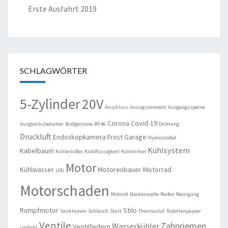
Erste Ausfahrt 2019
SCHLAGWÖRTER
5-Zylinder
20V
Anschluss
Anzugsmoment
Ausgangssperre
Corona
Covid-19
Ausgleichsbehälter
Bridgestone
BT-46
Dichtung
Druckluft
Endoskopkamera
Frost
Garage
Hydrostößel
Kühlsystem
Kabelbaum
Kühlerlüfter
Kühlflüssigkeit
Kühlmittel
Motor
Kühlwasser
Motorenbauer
Motorrad
LDG
Motorschaden
Motoröl
Nockenwelle
Reifen
Reinigung
Rumpfmotor
Stilo
Sanktionen
Schlauch
Start
Thermostat
Toilettenpapier
Ventile
Zahnriemen
Wasserkühler
Ventilfedern
undicht