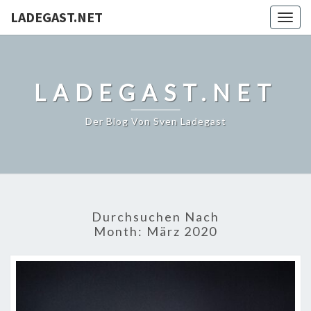
LADEGAST.NET
Togg
navig
LADEGAST.NET
Der Blog Von Sven Ladegast
Durchsuchen Nach
Month:
März 2020