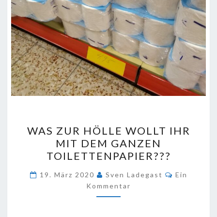
WAS
WAS ZUR HÖLLE WOLLT IHR
ZUR
MIT DEM GANZEN
HÖLLE
TOILETTENPAPIER???
WOLLT
IHR
Kommentar
19. März 2020
Sven Ladegast
Ein
MIT
Kommentar
DEM
GANZEN