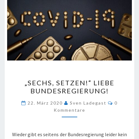
„SECHS,
„SECHS, SETZEN!“ LIEBE
SETZEN!“
BUNDESREGIERUNG!
LIEBE
BUNDESREGIERUNG!
Kommenta
22. März 2020
Sven Ladegast
0
Kommentare
Wieder gibt es seitens der Bundesregierung leider kein