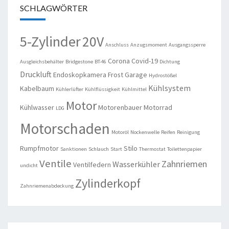
SCHLAGWÖRTER
5-Zylinder
20V
Anschluss
Anzugsmoment
Ausgangssperre
Corona
Covid-19
Ausgleichsbehälter
Bridgestone
BT-46
Dichtung
Druckluft
Endoskopkamera
Frost
Garage
Hydrostößel
Kühlsystem
Kabelbaum
Kühlerlüfter
Kühlflüssigkeit
Kühlmittel
Motor
Kühlwasser
Motorenbauer
Motorrad
LDG
Motorschaden
Motoröl
Nockenwelle
Reifen
Reinigung
Rumpfmotor
Stilo
Sanktionen
Schlauch
Start
Thermostat
Toilettenpapier
Ventile
Zahnriemen
Wasserkühler
Ventilfedern
undicht
Zylinderkopf
Zahnriemenabdeckung