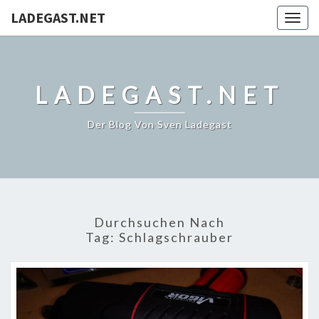
LADEGAST.NET
Togg
navig
LADEGAST.NET
Der Blog Von Sven Ladegast
Durchsuchen Nach
Tag:
Schlagschrauber