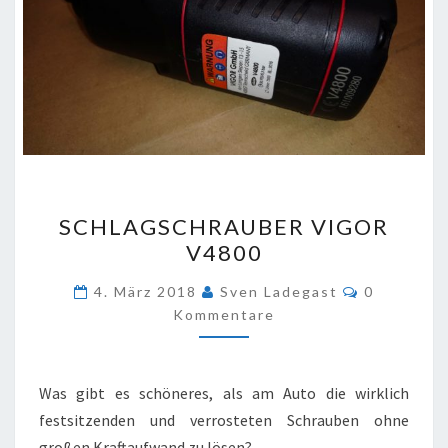
SCHLAGSCHRAUBER
SCHLAGSCHRAUBER VIGOR
VIGOR
V4800
V4800
Kommenta
4. März 2018
Sven Ladegast
0
Kommentare
Was gibt es schöneres, als am Auto die wirklich
festsitzenden und verrosteten Schrauben ohne
großen Kraftaufwand zu lösen?