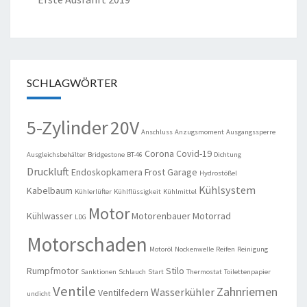
SCHLAGWÖRTER
5-Zylinder
20V
Anschluss
Anzugsmoment
Ausgangssperre
Corona
Covid-19
Ausgleichsbehälter
Bridgestone
BT-46
Dichtung
Druckluft
Endoskopkamera
Frost
Garage
Hydrostößel
Kühlsystem
Kabelbaum
Kühlerlüfter
Kühlflüssigkeit
Kühlmittel
Motor
Kühlwasser
Motorenbauer
Motorrad
LDG
Motorschaden
Motoröl
Nockenwelle
Reifen
Reinigung
Rumpfmotor
Stilo
Sanktionen
Schlauch
Start
Thermostat
Toilettenpapier
Ventile
Zahnriemen
Wasserkühler
Ventilfedern
undicht