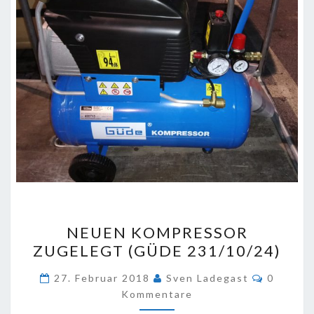
NEUEN
NEUEN KOMPRESSOR
KOMPRESSOR
ZUGELEGT (GÜDE 231/10/24)
ZUGELEGT
(GÜDE
Komment
27. Februar 2018
Sven Ladegast
0
231/10/24)
Kommentare