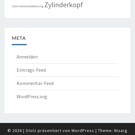
Zylinderkopf
Zahnriemenabdeckung
META
Anmelden
Eintrags-Feed
Kommentar-Feed
WordPress.org
© 2026
|
Stolz präsentiert von
WordPress
|
Theme:
Nisarg