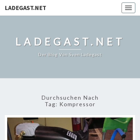
LADEGAST.NET
Togg
navig
LADEGAST.NET
Der Blog Von Sven Ladegast
Durchsuchen Nach
Tag:
Kompressor