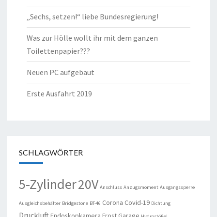
„Sechs, setzen!“ liebe Bundesregierung!
Was zur Hölle wollt ihr mit dem ganzen
Toilettenpapier???
Neuen PC aufgebaut
Erste Ausfahrt 2019
SCHLAGWÖRTER
5-Zylinder
20V
Anschluss
Anzugsmoment
Ausgangssperre
Corona
Covid-19
Ausgleichsbehälter
Bridgestone
BT-46
Dichtung
Druckluft
Endoskopkamera
Frost
Garage
Hydrostößel