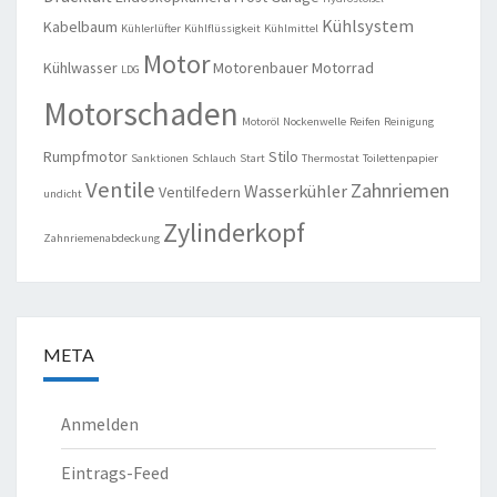
Kühlsystem
Kabelbaum
Kühlerlüfter
Kühlflüssigkeit
Kühlmittel
Motor
Kühlwasser
Motorenbauer
Motorrad
LDG
Motorschaden
Motoröl
Nockenwelle
Reifen
Reinigung
Rumpfmotor
Stilo
Sanktionen
Schlauch
Start
Thermostat
Toilettenpapier
Ventile
Zahnriemen
Wasserkühler
Ventilfedern
undicht
Zylinderkopf
Zahnriemenabdeckung
META
Anmelden
Eintrags-Feed