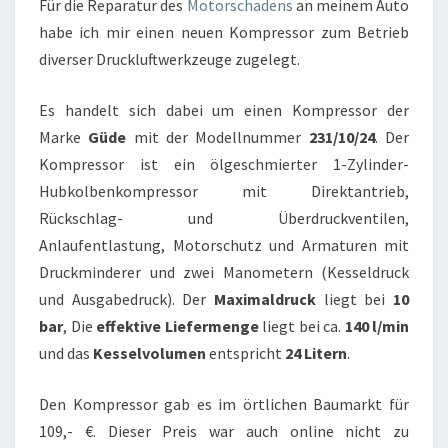
Für die Reparatur des
Motorschadens
an meinem Auto
habe ich mir einen neuen Kompressor zum Betrieb
diverser Druckluftwerkzeuge zugelegt.
Es handelt sich dabei um einen Kompressor der
Marke
Güde
mit der Modellnummer
231/10/24
. Der
Kompressor ist ein ölgeschmierter 1-Zylinder-
Hubkolbenkompressor mit Direktantrieb,
Rückschlag- und Überdruckventilen,
Anlaufentlastung, Motorschutz und Armaturen mit
Druckminderer und zwei Manometern (Kesseldruck
und Ausgabedruck). Der
Maximaldruck
liegt bei
10
bar
, Die
effektive Liefermenge
liegt bei ca.
140 l/min
und das
Kesselvolumen
entspricht
24 Litern
.
Den Kompressor gab es im örtlichen Baumarkt für
109,- €. Dieser Preis war auch online nicht zu