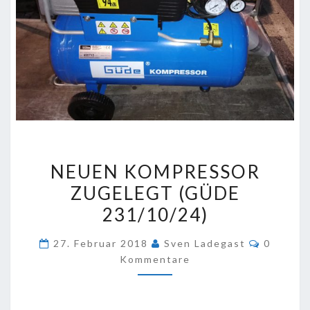
NEUEN
NEUEN KOMPRESSOR
KOMPRESSOR
ZUGELEGT (GÜDE
ZUGELEGT
231/10/24)
(GÜDE
231/10/24)
Komment
27. Februar 2018
Sven Ladegast
0
Kommentare