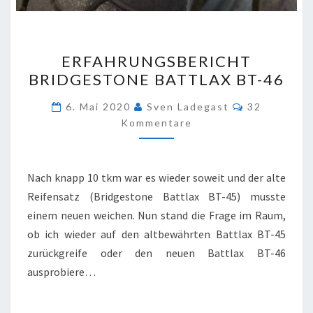
ERFAHRUNGSBERICHT
ERFAHRUNGSBERICHT
BRIDGESTONE
BRIDGESTONE BATTLAX BT-46
BATTLAX
BT-
Kommentar
6. Mai 2020
Sven Ladegast
32
46
Kommentare
Nach knapp 10 tkm war es wieder soweit und der alte
Reifensatz (Bridgestone Battlax BT-45) musste
einem neuen weichen. Nun stand die Frage im Raum,
ob ich wieder auf den altbewährten Battlax BT-45
zurückgreife oder den neuen Battlax BT-46
ausprobiere…