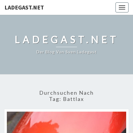
LADEGAST.NET
Togg
navig
LADEGAST.NET
Der Blog Von Sven Ladegast
Durchsuchen Nach
Tag:
Battlax