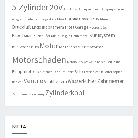
5-Zylinder
20V
Anschluss
Anzugsmoment
Ausgangssperre
Corona
Covid-19
Ausgleichsbehälter
Bridgestone
BT-46
Dichtung
Druckluft
Endoskopkamera
Frost
Garage
Hydrostößel
Kühlsystem
Kabelbaum
Kühlerlüfter
Kühlflüssigkeit
Kühlmittel
Motor
Kühlwasser
Motorenbauer
Motorrad
LDG
Motorschaden
Motoröl
Nockenwelle
Reifen
Reinigung
Rumpfmotor
Stilo
Sanktionen
Schlauch
Start
Thermostat
Toilettenpapier
Ventile
Zahnriemen
Wasserkühler
Ventilfedern
undicht
Zylinderkopf
Zahnriemenabdeckung
META