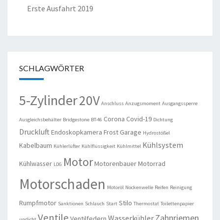
Erste Ausfahrt 2019
SCHLAGWÖRTER
5-Zylinder
20V
Anschluss
Anzugsmoment
Ausgangssperre
Corona
Covid-19
Ausgleichsbehälter
Bridgestone
BT-46
Dichtung
Druckluft
Endoskopkamera
Frost
Garage
Hydrostößel
Kühlsystem
Kabelbaum
Kühlerlüfter
Kühlflüssigkeit
Kühlmittel
Motor
Kühlwasser
Motorenbauer
Motorrad
LDG
Motorschaden
Motoröl
Nockenwelle
Reifen
Reinigung
Rumpfmotor
Stilo
Sanktionen
Schlauch
Start
Thermostat
Toilettenpapier
Ventile
Zahnriemen
Wasserkühler
Ventilfedern
undicht