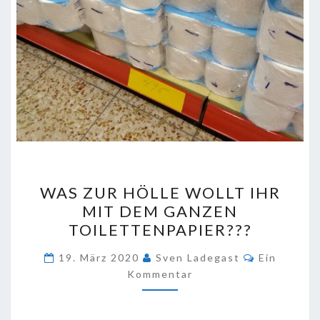
WAS
WAS ZUR HÖLLE WOLLT IHR
ZUR
MIT DEM GANZEN
HÖLLE
TOILETTENPAPIER???
WOLLT
IHR
Kommentar
19. März 2020
Sven Ladegast
Ein
MIT
Kommentar
DEM
GANZEN