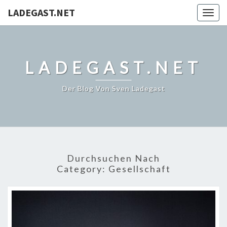
LADEGAST.NET
Togg
navig
LADEGAST.NET
Der Blog Von Sven Ladegast
Durchsuchen Nach
Category:
Gesellschaft