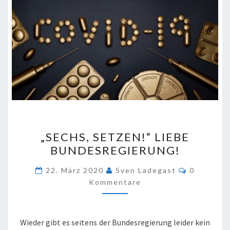
„SECHS,
„SECHS, SETZEN!“ LIEBE
SETZEN!“
BUNDESREGIERUNG!
LIEBE
BUNDESREGIERUNG!
Kommenta
22. März 2020
Sven Ladegast
0
Kommentare
Wieder gibt es seitens der Bundesregierung leider kein